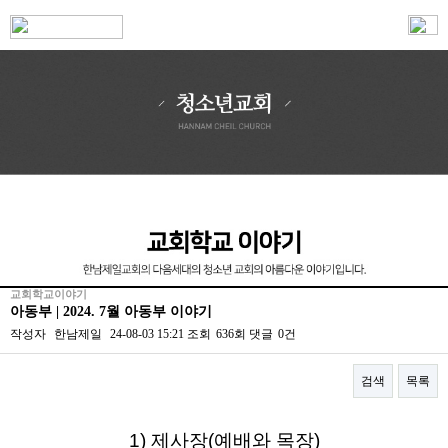
교회학교이야기
아동부 | 2024. 7월 아동부 이야기
작성자
한남제일
24-08-03 15:21
조회
636회
댓글
0건
검색
목록
본문
1) 제사장(예배와 목장)