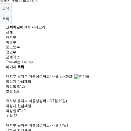
등록된 댓글이 없습니다.
검색
목록
교회학교이야기 카테고리
전체
유치부
아동부
중고등부
청년부
꿈제작소
Total 46건
1 페이지
이미지 목록
유치부
유치부 여름성경학교4 (7월 25~26일)
작성자
한남제일
작성일
07-28
조회
106
유치부
유치부 여름성경학교3(7월 19일)
작성자
한남제일
작성일
07-19
조회
53
유치부
유치부 여름성경학교2 (7월 12일)
작성자
한남제일