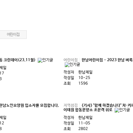
어린이집
어린이집
한남어린이집 - 2023 한남 벼
동 크린데이(23.11월)
제일
작성자
한남제일
17
작성일
10-25
3
조회
1596
한남노인요양원 입소자를 모집합니다.
지역섬김
<기사> "함께 하겠습니다" 차·커
이태원 합동분향소 조문객 위로
제일
작성자
한남제일
12
작성일
11-05
8
조회
2802