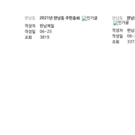
한남동
한남
한남동
2021년 한남동 주민총회
작성자
한남제일
작성자
한남
작성일
06-25
작성일
06-
조회
3819
조회
337