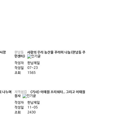
룩시장
한남동
사랑의 우리 농산물 꾸러미 나눔(한남동 주
민센터)
작성자
한남제일
작성일
07-23
조회
1565
피 나누며
지역섬김
<기사> 이태원 프리워터.. 그리고 이태원
참사
작성자
한남제일
작성일
11-05
조회
2430