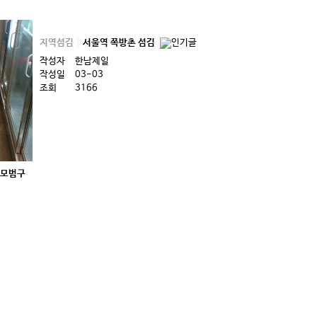
지역섬김
서울역 쪽방촌 섬김
작성자
한남제일
작성일
03-03
조회
3166
 모범구