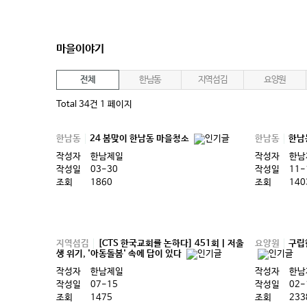
마을이야기
전체
한남동
지역섬김
요양원
Total 34건
1 페이지
한남동
24 봄맞이 한남동 마을청소
한남동
한남
작성자
한남제일
작성자
한남
작성일
03-30
작성일
11-
조회
1860
조회
140
지역섬김
[CTS 한국교회를 논하다] 451회ㅣ저출
요양원
구립
생 위기, '아동돌봄' 속에 답이 있다
작성자
한남제일
작성자
한남
작성일
07-15
작성일
02-
조회
1475
조회
233