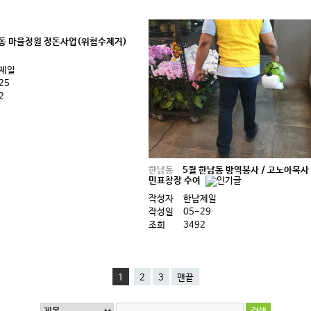
동 마을정원 정돈사업(위험수제거)
제일
25
2
한남동
5월 한남동 방역봉사 / 고노아목사
민표창장 수여
작성자
한남제일
작성일
05-29
조회
3492
1
2
3
맨끝