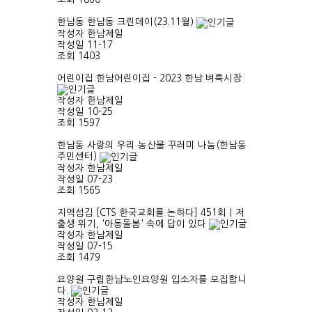
한남동
한남동 크린데이(23.11월)
작성자
한남제일
작성일
11-17
조회
1403
어린이집
한남어린이집 - 2023 한남 벼룩시장
작성자
한남제일
작성일
10-25
조회
1597
한남동
사랑의 우리 농산물 꾸러미 나눔(한남동
주민센터)
작성자
한남제일
작성일
07-23
조회
1565
지역섬김
[CTS 한국교회를 논하다] 451회ㅣ저
출생 위기, '아동돌봄' 속에 답이 있다
작성자
한남제일
작성일
07-15
조회
1479
요양원
구립한남노인요양원 입소자를 모집합니
다.
작성자
한남제일