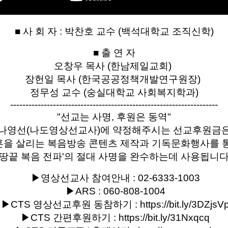
■ 사 회 자 : 박찬호 교수 (백석대학교 조직신학)
■ 출 연 자
오창우 목사 (한남제일교회)
장헌일 목사 (한국공공정책개발연구원장)
정무성 교수 (숭실대학교 사회복지학과)
--------------------------------------------------------------------
"선교는 사명, 후원은 동역"
나영선(나도영상선교사)에 약정해주시는 선교후원금
혼을 살리는 복음방송 콘텐츠 제작과 기독문화행사를 
'땅끝 복음 전파'의 절대 사명을 완수하는데 사용됩니다
▶영상선교사 참여안내 : 02-6333-1003
▶ARS : 060-808-1004
▶CTS 영상선교후원 동참하기 : https://bit.ly/3DZjsV
▶CTS 간편후원하기 : https://bit.ly/31Nxqcq