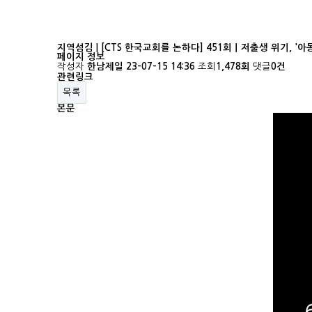
지역섬김 | [CTS 한국교회를 논하다] 451회ㅣ저출생 위기, '아
페이지 정보
작성자
한남제일
23-07-15 14:36
조회
1,478회
댓글
0건
관련링크
목록
본문