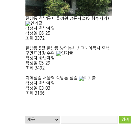
한남동
한남동 마을정원 정돈사업(위험수제거)
작성자
한남제일
작성일
06-25
조회
3372
한남동
5월 한남동 방역봉사 / 고노아목사 모범
구민표창장 수여
작성자
한남제일
작성일
05-29
조회
3492
지역섬김
서울역 쪽방촌 섬김
작성자
한남제일
작성일
03-03
조회
3166