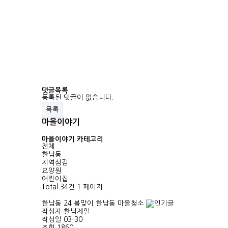
댓글목록
등록된 댓글이 없습니다.
목록
마을이야기
마을이야기 카테고리
전체
한남동
지역섬김
요양원
어린이집
Total 34건
1 페이지
한남동
24 봄맞이 한남동 마을청소
작성자
한남제일
작성일
03-30
조회
1860