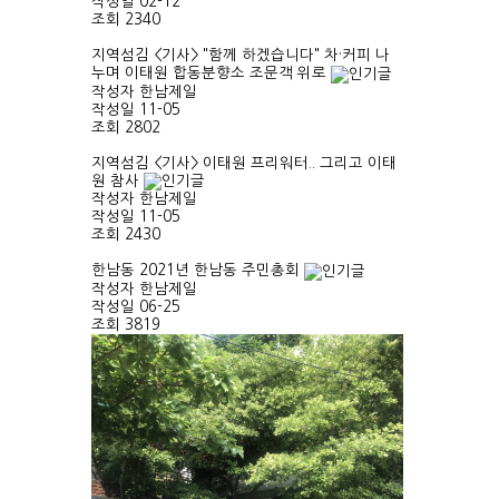
작성일
02-12
조회
2340
지역섬김
<기사> "함께 하겠습니다" 차·커피 나
누며 이태원 합동분향소 조문객 위로
작성자
한남제일
작성일
11-05
조회
2802
지역섬김
<기사> 이태원 프리워터.. 그리고 이태
원 참사
작성자
한남제일
작성일
11-05
조회
2430
한남동
2021년 한남동 주민총회
작성자
한남제일
작성일
06-25
조회
3819