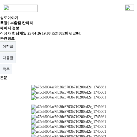
성도이야기
목장 | 부활절 칸타타
페이지 정보
작성자
한남제일
25-04-26 19:08
조회
805회
댓글
0건
관련링크
이전글
다음글
목록
본문