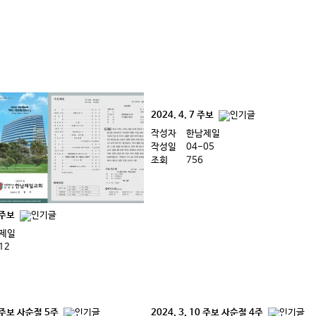
2024. 4. 7 주보
작성자
한남제일
작성일
04-05
조회
756
4 주보
제일
12
17 주보 사순절 5주
2024. 3. 10 주보 사순절 4주