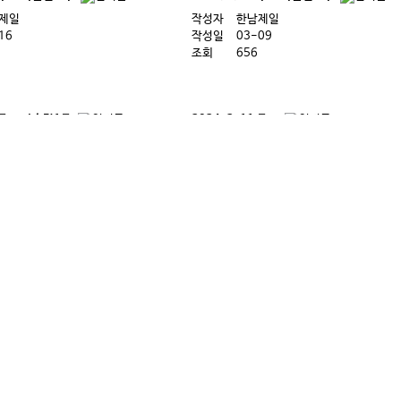
제일
작성자
한남제일
16
작성일
03-09
조회
656
18 주보 사순절1주
2024. 2. 11 주보
제일
작성자
한남제일
17
작성일
02-08
조회
798
1 주보
2024. 1. 14 주보
제일
작성자
한남제일
20
작성일
01-12
조회
924
처음
1
2
3
4
5
6
7
8
9
10
다음
맨끝