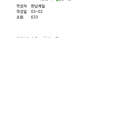
작성자
한남제일
작성일
03-02
조회
633
2024.2. 4 주보
작성자
한남제일
작성일
02-03
조회
775